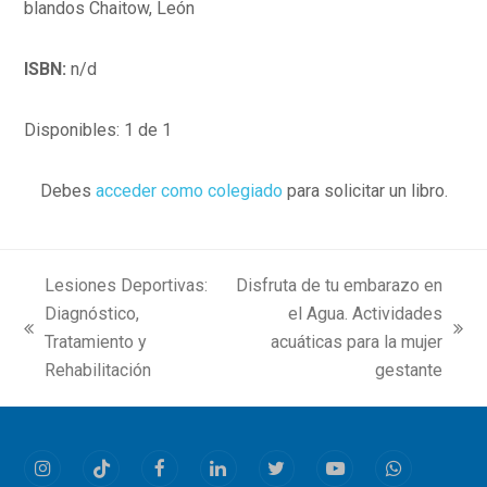
blandos Chaitow, León
ISBN:
n/d
Disponibles: 1 de 1
Debes
acceder como colegiado
para solicitar un libro.
Lesiones Deportivas:
Disfruta de tu embarazo en
Diagnóstico,
el Agua. Actividades
previous
next
Tratamiento y
acuáticas para la mujer
post:
post:
Rehabilitación
gestante
Instagram
Tiktok
Facebook
LinkedIn
Twitter
Youtube
Whatsapp