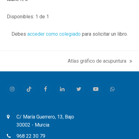
Disponibles: 1 de 1
Debes
acceder como colegiado
para solicitar un libro.
Atlas gráfico de acupuntura
next
post:
Instagram
Tiktok
Facebook
LinkedIn
Twitter
Youtube
Whatsapp
C/ María Guerrero, 13, Bajo
30002 - Murcia
968 22 30 79