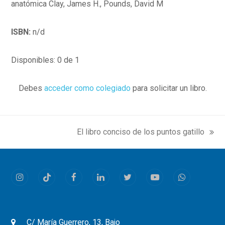
anatómica Clay, James H., Pounds, David M
ISBN:
n/d
Disponibles: 0 de 1
Debes
acceder como colegiado
para solicitar un libro.
El libro conciso de los puntos gatillo
next
post:
Instagram
Tiktok
Facebook
LinkedIn
Twitter
Youtube
Whatsapp
C/ María Guerrero, 13, Bajo