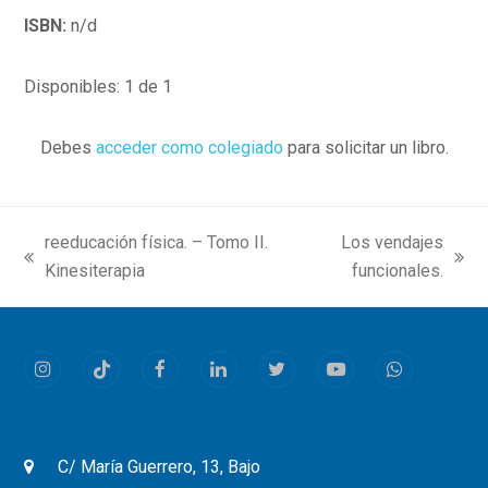
ISBN:
n/d
Disponibles: 1 de 1
Debes
acceder como colegiado
para solicitar un libro.
reeducación física. – Tomo II.
Los vendajes
previous
next
Kinesiterapia
funcionales.
post:
post:
Instagram
Tiktok
Facebook
LinkedIn
Twitter
Youtube
Whatsapp
C/ María Guerrero, 13, Bajo