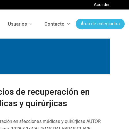
Acceder
Usuarios
Contacto
Área de colegiados
cios de recuperación en
cas y quirúrjicas
ración en afecciones médicas y quirúrjicas AUTOR:
al Jims, 1978 3.2/WAL/MAS PALABRAS CLAVE: