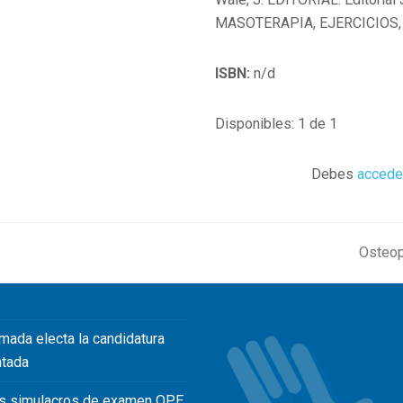
MASOTERAPIA, EJERCICIOS
ISBN:
n/d
Disponibles: 1 de 1
Debes
accede
Osteop
next
post:
mada electa la candidatura
ntada
s simulacros de examen OPE