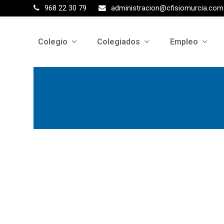
968 22 30 79
administracion@cfisiomurcia.com
Colegio
Colegiados
Empleo