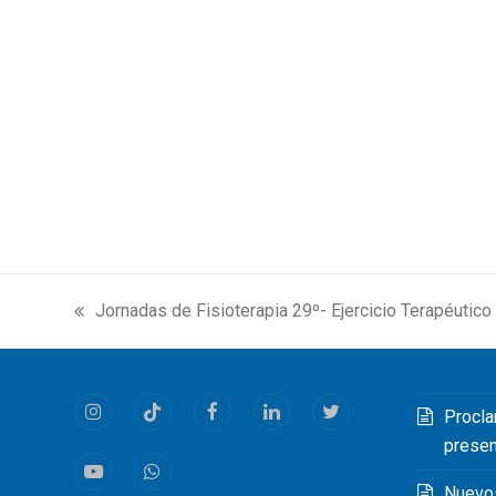
Jornadas de Fisioterapia 29º- Ejercicio Terapéutico
previous
post:
Procla
Instagram
Tiktok
Facebook
LinkedIn
Twitter
prese
Youtube
Whatsapp
Nuevo