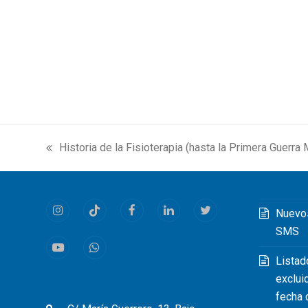
Historia de la Fisioterapia (hasta la Primera Guerra 
previous
post:
Nuevo
Instagram
Tiktok
Facebook
LinkedIn
Twitter
SMS
Youtube
Whatsapp
Listad
exclui
fecha 