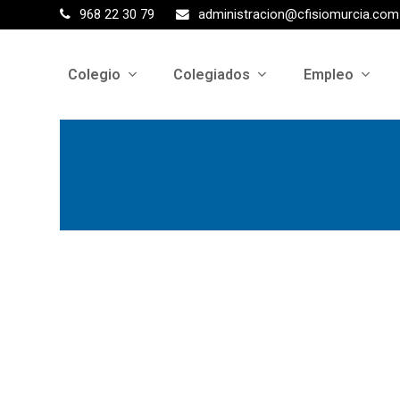
968 22 30 79
administracion@cfisiomurcia.com
Colegio
Colegiados
Empleo