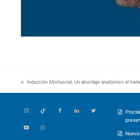
Inducción Miofascial. Un abordaje anatómico al trat
previous
post:
Procla
Instagram
Tiktok
Facebook
LinkedIn
Twitter
prese
Youtube
Whatsapp
Nuevo