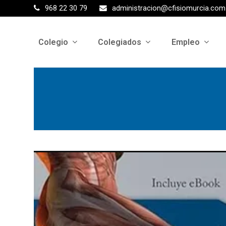
968 22 30 79
administracion@cfisiomurcia.com
Colegio
Colegiados
Empleo