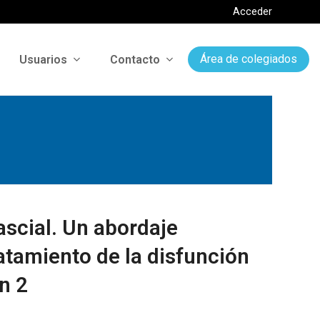
Acceder
Usuarios
Contacto
Área de colegiados
scial. Un abordaje
atamiento de la disfunción
n 2