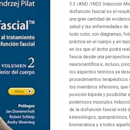
3.3 /AND /IND2 Inducción Miof
disfunción fascial es el resu
una gran cantidad de evidencia
salud y las enfermedades de 
todo color, con diagramas, fot
práctica en el cuerpo y en te
en los que el lector podrá real
fascia desde una perspectiva 
neurocientífica e, incluso, ps
los aspectos teóricos ya desa
procedimientos terapéuticos d
los miembros inferiores, que t
posición bípeda y posibilitar
poderosos músculos Inducción
de la disfunción fascial está 
kinesiólogos, quiroprácticos, 
biomecánica y a todos aquello