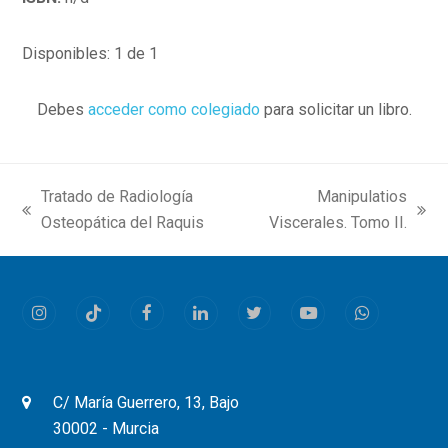
Disponibles: 1 de 1
Debes
acceder como colegiado
para solicitar un libro.
Tratado de Radiología
Manipulatios
previous
next
Osteopática del Raquis
Viscerales. Tomo II.
post:
post:
Instagram
Tiktok
Facebook
LinkedIn
Twitter
Youtube
Whatsapp
C/ María Guerrero, 13, Bajo
30002 - Murcia