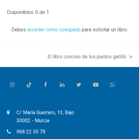
Disponibles: 0 de 1
Debes
acceder como colegiado
para solicitar un libro.
El libro conciso de los puntos gatillo
next
post:
Instagram
Tiktok
Facebook
LinkedIn
Twitter
Youtube
Whatsapp
C/ María Guerrero, 13, Bajo
30002 - Murcia
968 22 30 79