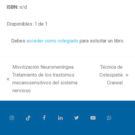
ISBN:
n/d
Disponibles: 1 de 1
Debes
acceder como colegiado
para solicitar un libro.
Movilización Neuromeníngea.
Técnica de
Tratamiento de los trastornos
Osteopatía
next
previous
mecanosensitivos del sistema
Craneal
post:
post:
nervioso
Instagram
Tiktok
Facebook
LinkedIn
Twitter
Youtube
Whatsapp