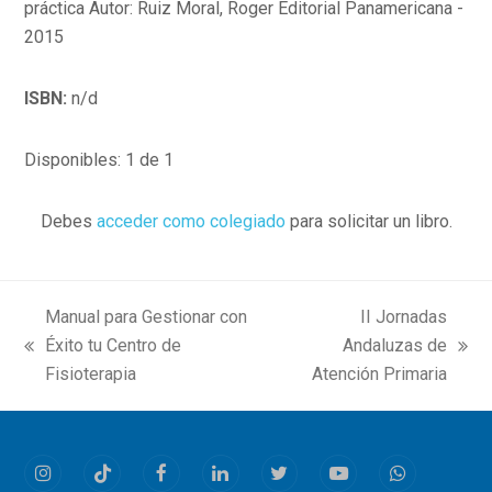
práctica Autor: Ruiz Moral, Roger Editorial Panamericana -
2015
ISBN:
n/d
Disponibles: 1 de 1
Debes
acceder como colegiado
para solicitar un libro.
Manual para Gestionar con
II Jornadas
Éxito tu Centro de
Andaluzas de
previous
next
Fisioterapia
Atención Primaria
post:
post:
Instagram
Tiktok
Facebook
LinkedIn
Twitter
Youtube
Whatsapp