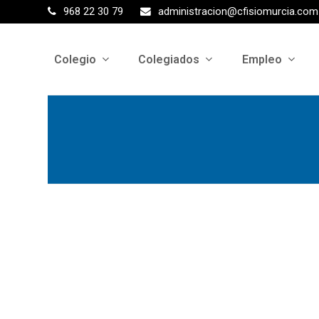
968 22 30 79
administracion@cfisiomurcia.com
Colegio
Colegiados
Empleo