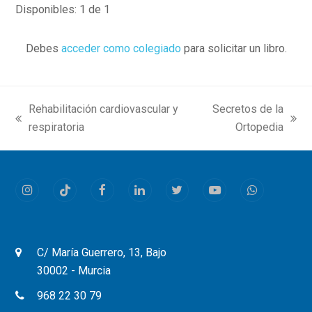
Disponibles: 1 de 1
Debes
acceder como colegiado
para solicitar un libro.
Rehabilitación cardiovascular y
Secretos de la
previous
next
respiratoria
Ortopedia
post:
post:
Instagram
Tiktok
Facebook
LinkedIn
Twitter
Youtube
Whatsapp
C/ María Guerrero, 13, Bajo
30002 - Murcia
968 22 30 79