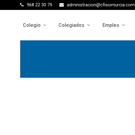
968 22 30 79
administracion@cfisiomurcia.com
Colegio
Colegiados
Empleo