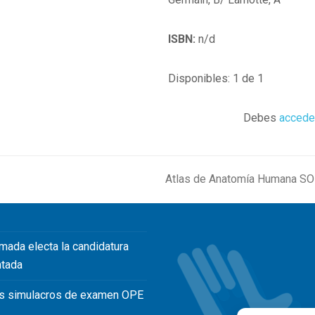
ISBN:
n/d
Disponibles: 1 de 1
Debes
accede
Atlas de Anatomía Humana SOBO
next
post:
mada electa la candidatura
ntada
s simulacros de examen OPE