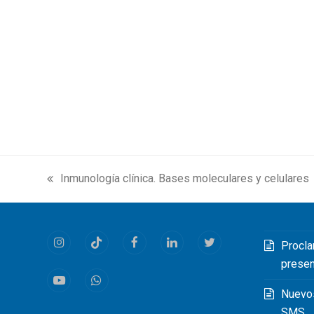
Inmunología clínica. Bases moleculares y celulares
previous
post:
Procla
Instagram
Tiktok
Facebook
LinkedIn
Twitter
prese
Youtube
Whatsapp
Nuevo
SMS