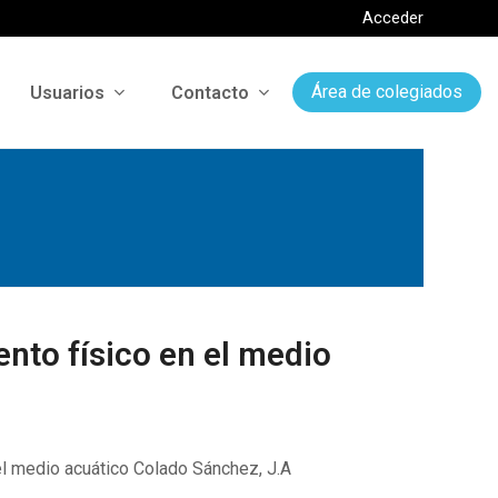
Acceder
Usuarios
Contacto
Área de colegiados
nto físico en el medio
el medio acuático Colado Sánchez, J.A