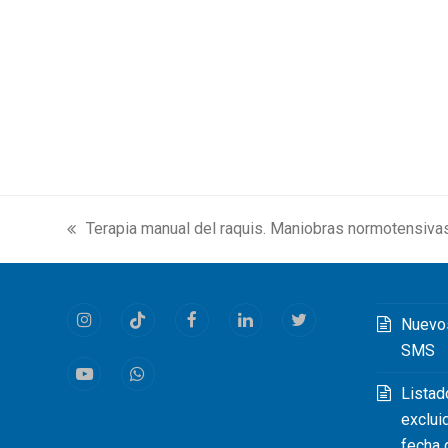
Terapia manual del raquis. Maniobras normotensivas
previous
post:
Nuevo
Instagram
Tiktok
Facebook
LinkedIn
Twitter
SMS
Youtube
Whatsapp
Listad
exclui
fecha 