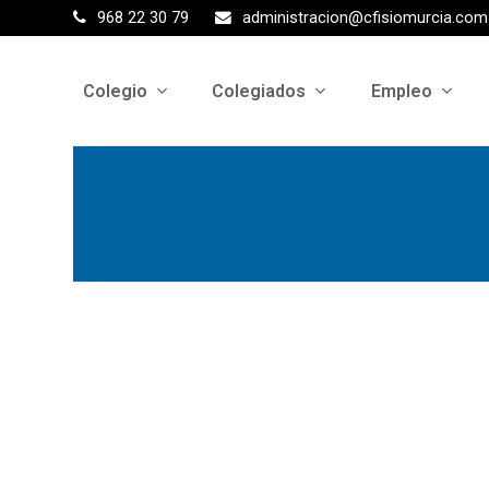
968 22 30 79
administracion@cfisiomurcia.com
Colegio
Colegiados
Empleo