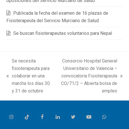
oposiciones del Servicio Murciano de Salud
Publicada la fecha del examen de 16 plazas de
Fisioterapeuta del Servicio Murciano de Salud
Se buscan fisioterapeutas voluntarios para Nepal
Se necesita
Consorcio Hospital General
fisioterapeuta para
Universitario de Valencia –
colaborar en una
convocatoria Fisioterapeuta
previous
next
marcha los días 30
CO/71/2 – Abierta bolsa de
post:
post:
y 31 de octubre
empleo
Instagram
Tiktok
Facebook
LinkedIn
Twitter
Youtube
Whatsapp