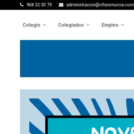
968 22 30 79
administracion@cfisiomurcia.com
Colegio
Colegiados
Empleo