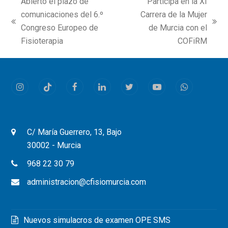
Abierto el plazo de
Participa en la XI
comunicaciones del 6.º
Carrera de la Mujer
previous
next
Congreso Europeo de
de Murcia con el
post:
post:
Fisioterapia
COFiRM
Instagram
Tiktok
Facebook
LinkedIn
Twitter
Youtube
Whatsapp
C/ María Guerrero, 13, Bajo
30002 - Murcia
968 22 30 79
administracion@cfisiomurcia.com
Nuevos simulacros de examen OPE SMS