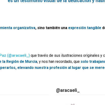
es un testimonio visual de la dedicación y ha
mienta organizativa
, sino también una
expresión tangible
d
 Paz (@aracaeli_)
que través de sus ilustraciones originales y 
e la Región de Murcia
, y nos han recordado, que
solo trabajan
uperarlos, elevando nuestra profesión al lugar que se mere
@aracaeli_