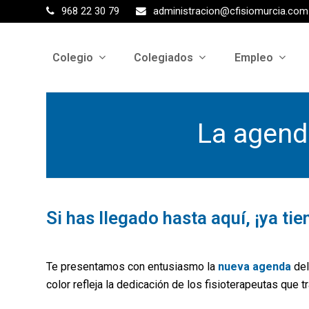
968 22 30 79
administracion@cfisiomurcia.com
Colegio
Colegiados
Empleo
La agend
Si has llegado hasta aquí, ¡ya t
Te presentamos con entusiasmo la
nueva agenda
de
color refleja la dedicación de los fisioterapeutas que