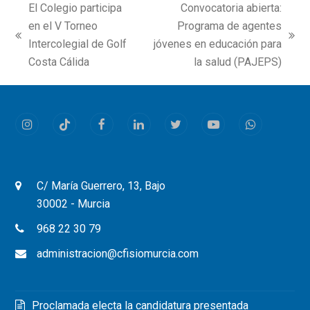
El Colegio participa
Convocatoria abierta:
en el V Torneo
Programa de agentes
previous
next
Intercolegial de Golf
jóvenes en educación para
post:
post:
Costa Cálida
la salud (PAJEPS)
Instagram
Tiktok
Facebook
LinkedIn
Twitter
Youtube
Whatsapp
C/ María Guerrero, 13, Bajo
30002 - Murcia
968 22 30 79
administracion@cfisiomurcia.com
Proclamada electa la candidatura presentada