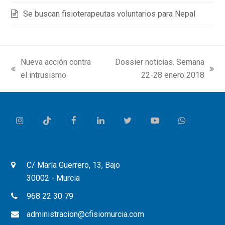
Se buscan fisioterapeutas voluntarios para Nepal
Nueva acción contra
Dossier noticias. Semana
previous
next
el intrusismo
22-28 enero 2018
post:
post:
Instagram
Tiktok
Facebook
LinkedIn
Twitter
Youtube
Whatsapp
C/ María Guerrero, 13, Bajo
30002 - Murcia
968 22 30 79
administracion@cfisiomurcia.com