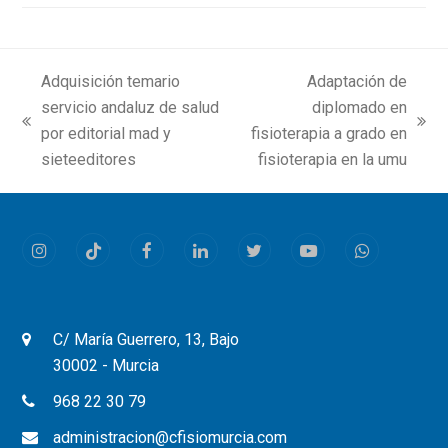
Adquisición temario
Adaptación de
servicio andaluz de salud
diplomado en
previous
next
por editorial mad y
fisioterapia a grado en
post:
post:
sieteeditores
fisioterapia en la umu
Instagram
Tiktok
Facebook
LinkedIn
Twitter
Youtube
Whatsapp
C/ María Guerrero, 13, Bajo
30002 - Murcia
968 22 30 79
administracion@cfisiomurcia.com