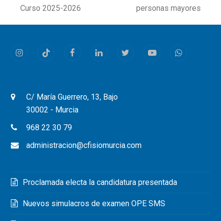
post:
post:
Curso 2025-2026
personas mayores
Instagram
Tiktok
Facebook
LinkedIn
Twitter
Youtube
Whatsapp
C/ María Guerrero, 13, Bajo
30002 - Murcia
968 22 30 79
administracion@cfisiomurcia.com
Proclamada electa la candidatura presentada
Nuevos simulacros de examen OPE SMS