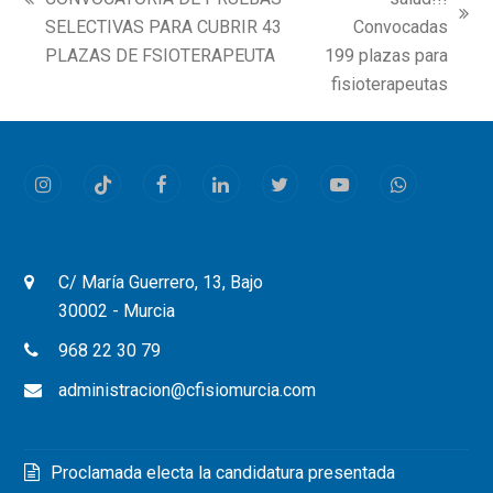
previous
next
SELECTIVAS PARA CUBRIR 43
Convocadas
post:
post:
PLAZAS DE FSIOTERAPEUTA
199 plazas para
fisioterapeutas
Instagram
Tiktok
Facebook
LinkedIn
Twitter
Youtube
Whatsapp
C/ María Guerrero, 13, Bajo
30002 - Murcia
968 22 30 79
administracion@cfisiomurcia.com
Proclamada electa la candidatura presentada