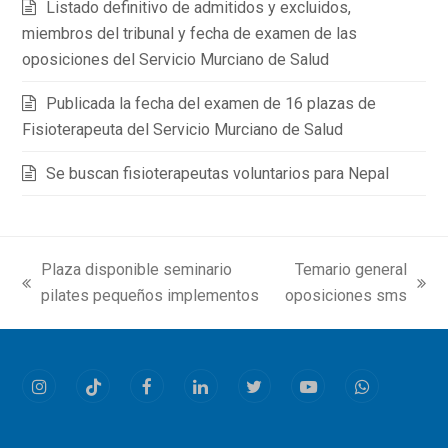
Listado definitivo de admitidos y excluidos,
miembros del tribunal y fecha de examen de las
oposiciones del Servicio Murciano de Salud
Publicada la fecha del examen de 16 plazas de
Fisioterapeuta del Servicio Murciano de Salud
Se buscan fisioterapeutas voluntarios para Nepal
Plaza disponible seminario
Temario general
previous
next
pilates pequeños implementos
oposiciones sms
post:
post:
Instagram
Tiktok
Facebook
LinkedIn
Twitter
Youtube
Whatsapp