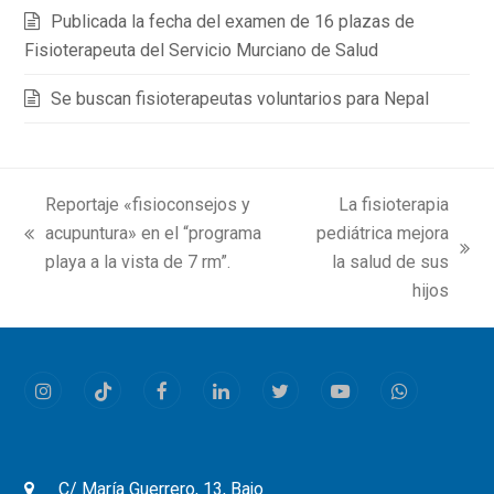
Publicada la fecha del examen de 16 plazas de
Fisioterapeuta del Servicio Murciano de Salud
Se buscan fisioterapeutas voluntarios para Nepal
Reportaje «fisioconsejos y
La fisioterapia
acupuntura» en el “programa
pediátrica mejora
previous
next
playa a la vista de 7 rm”.
la salud de sus
post:
post:
hijos
Instagram
Tiktok
Facebook
LinkedIn
Twitter
Youtube
Whatsapp
C/ María Guerrero, 13, Bajo