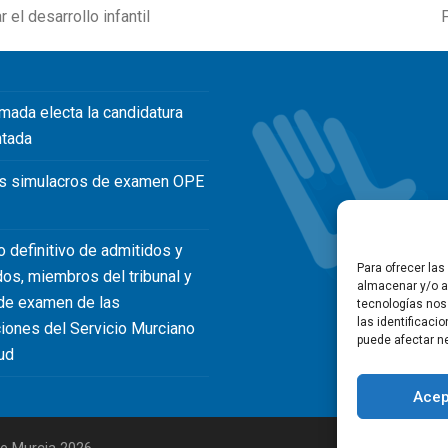
 el desarrollo infantil
F
n
p
mada electa la candidatura
ntada
s simulacros de examen OPE
o definitivo de admitidos y
Para ofrecer la
dos, miembros del tribunal y
almacenar y/o ac
de examen de las
tecnologías nos
las identificaci
iones del Servicio Murciano
puede afectar ne
ud
Acep