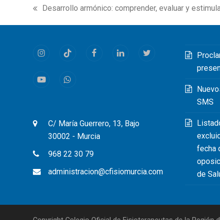
Desarrollo armónico: comprender, evaluar y estimular
previous
post:
Procla
Instagram
Tiktok
Facebook
LinkedIn
Twitter
prese
Youtube
Whatsapp
Nuevo
SMS
Listad
C/ María Guerrero, 13, Bajo
exclui
30002 - Murcia
fecha 
968 22 30 79
oposic
administracion@cfisiomurcia.com
de Sal