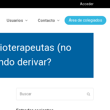
Acceder
Usuarios
Contacto
Área de colegiados
sioterapeutas (no
ndo derivar?
Buscar
Enviar