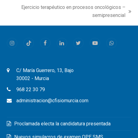
Ejercicio terapéutico en procesos oncológicos –
next
semipresencial
post:
Instagram
Tiktok
Facebook
LinkedIn
Twitter
Youtube
Whatsapp
C/ María Guerrero, 13, Bajo
30002 - Murcia
968 22 30 79
administracion@cfisiomurcia.com
Proclamada electa la candidatura presentada
Nuevos simulacros de examen OPE SMS