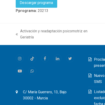
Descargar programa
Pprograma:
20213
Activación y readaptación psicomotriz en
previous
n
Geriatría
post:
p
Procla
Instagram
Tiktok
Facebook
LinkedIn
Twitter
prese
Youtube
Whatsapp
Nuevo
SMS
Listad
C/ María Guerrero, 13, Bajo
exclui
30002 - Murcia
fecha 