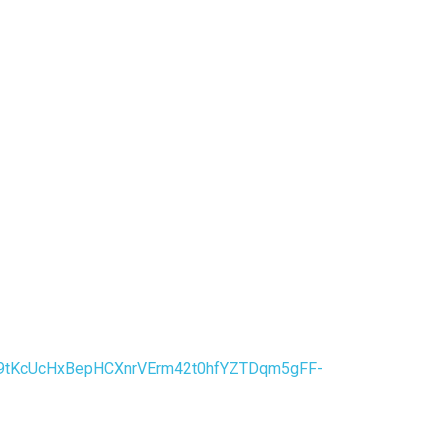
Sf9tKcUcHxBepHCXnrVErm42t0hfYZTDqm5gFF-