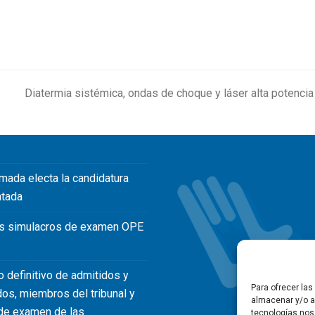
Diatermia sistémica, ondas de choque y láser alta potencia
ext
ost:
mada electa la candidatura
ntada
s simulacros de examen OPE
o definitivo de admitidos y
Para ofrecer la
dos, miembros del tribunal y
almacenar y/o ac
de examen de las
tecnologías nos