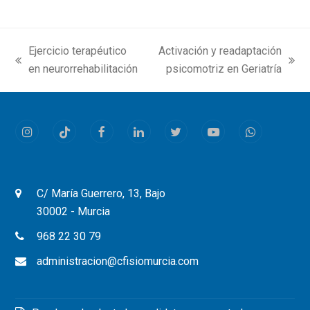
Ejercicio terapéutico
Activación y readaptación
previous
next
en neurorrehabilitación
psicomotriz en Geriatría
post:
post:
Instagram
Tiktok
Facebook
LinkedIn
Twitter
Youtube
Whatsapp
C/ María Guerrero, 13, Bajo
30002 - Murcia
968 22 30 79
administracion@cfisiomurcia.com