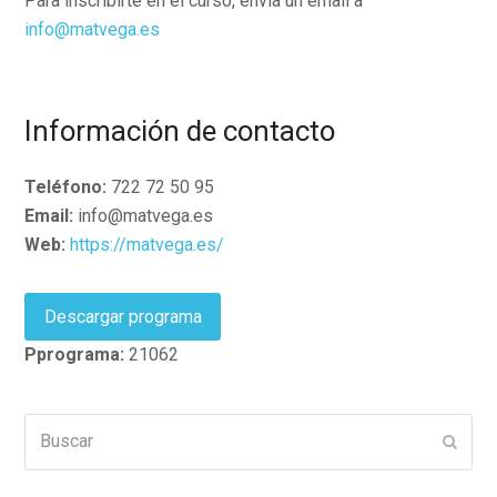
Para inscribirte en el curso, envía un email a
info@matvega.es
Información de contacto
Teléfono:
722 72 50 95
Email:
info@matvega.es
Web:
https://matvega.es/
Descargar programa
Pprograma:
21062
Buscar
Enviar