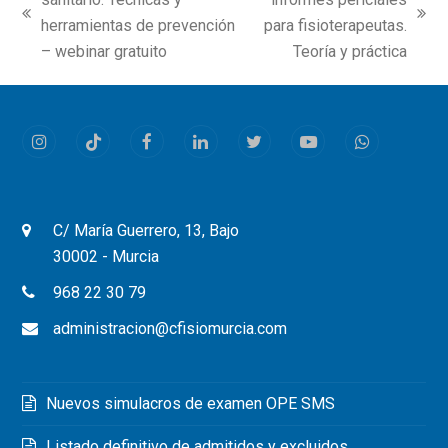
previous
next
herramientas de prevención
para fisioterapeutas.
post:
post:
– webinar gratuito
Teoría y práctica
Instagram
Tiktok
Facebook
LinkedIn
Twitter
Youtube
Whatsapp
C/ María Guerrero, 13, Bajo
30002 - Murcia
968 22 30 79
administracion@cfisiomurcia.com
Nuevos simulacros de examen OPE SMS
Listado definitivo de admitidos y excluidos,