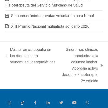
Fisioterapeuta del Servicio Murciano de Salud
Se buscan fisioterapeutas voluntarios para Nepal
XIII Premio Nacional mutualista solidario 2026
Máster en osteopatía en
Síndromes clínicos
las disfunciones
asociados a la
previous
neuromusculoesqueléticas
columna lumbar:
post:
next
Abordaje activo
post:
desde la Fisioterapia.
2ª edición
Instagram
Tiktok
Facebook
LinkedIn
Twitter
Youtube
Whatsapp