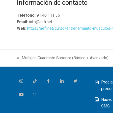
Información de contacto
Teléfono:
91 401 11 36
Email:
info@aefi.net
Web:
https://aefi.net/curso/entrenamiento-musculos-r
Mulligan Cuadrante Superior (Básico + Avanzado)
previous
post:
Procla
Instagram
Tiktok
Facebook
LinkedIn
Twitter
prese
Youtube
Whatsapp
Nuevo
SMS