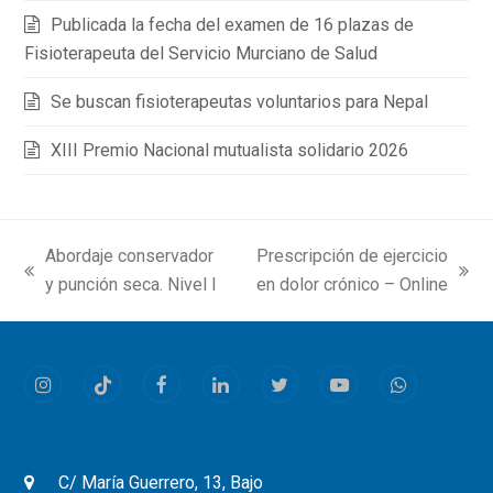
Publicada la fecha del examen de 16 plazas de
Fisioterapeuta del Servicio Murciano de Salud
Se buscan fisioterapeutas voluntarios para Nepal
XIII Premio Nacional mutualista solidario 2026
Abordaje conservador
Prescripción de ejercicio
previous
next
y punción seca. Nivel I
en dolor crónico – Online
post:
post:
Instagram
Tiktok
Facebook
LinkedIn
Twitter
Youtube
Whatsapp
C/ María Guerrero, 13, Bajo