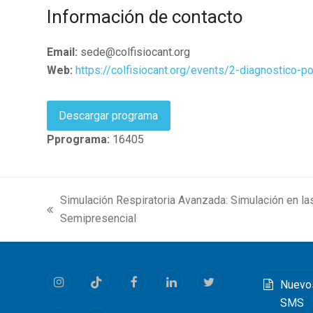
Información de contacto
Email:
sede@colfisiocant.org
Web:
https://colfisiocant.org/events/2-diagnostico-p
Descargar programa
Pprograma:
16405
Simulación Respiratoria Avanzada: Simulación en la
previous
Semipresencial
post:
Nuevo
Instagram
Tiktok
Facebook
LinkedIn
Twitter
SMS