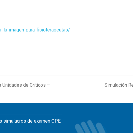
or-la-imagen-para-fisioterapeutas/
s Unidades de Críticos –
Simulación Re
next
post:
s simulacros de examen OPE