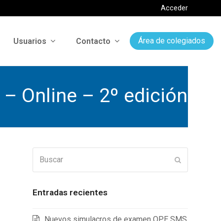
Acceder
Usuarios
Contacto
Área de colegiados
 – Online – 2º edición
Buscar
Enviar
Entradas recientes
Nuevos simulacros de examen OPE SMS