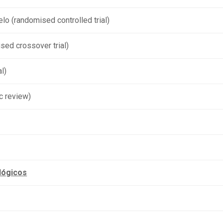
elo (randomised controlled trial)
sed crossover trial)
l)
c review)
lógicos