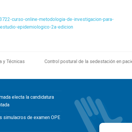
/13722-curso-online-metodologia-de-investigacion-para-
-estudio-epidemiologico-2a-edicion
a y Técnicas
Control postural de la sedestación en pac
next
post:
mada electa la candidatura
ntada
s simulacros de examen OPE