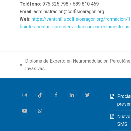
Teléfono:
976 325 798 / 689 810 469
Email:
administracion@colfisioaragon.org
Web:
https://ventanilla.colfisioaragon.org/formacion
fisioterapeutas-aprender-a-disenar-correctamente-un
Diploma de Experto en Neuromodulación Percutáne
previous
Invasivas
post:
Procla
Instagram
Tiktok
Facebook
LinkedIn
Twitter
prese
Youtube
Whatsapp
Nuevo
SMS