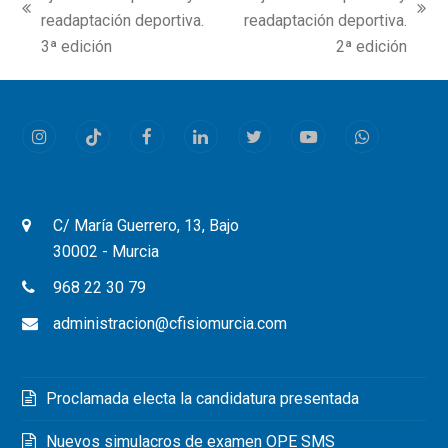
previous
next
readaptación deportiva.
readaptación deportiva.
post:
post:
3ª edición
2ª edición
Instagram
Tiktok
Facebook
LinkedIn
Twitter
Youtube
Whatsapp
C/ María Guerrero, 13, Bajo
30002 - Murcia
968 22 30 79
administracion@cfisiomurcia.com
Proclamada electa la candidatura presentada
Nuevos simulacros de examen OPE SMS