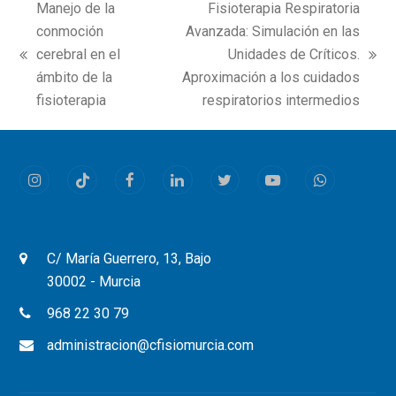
Manejo de la
Fisioterapia Respiratoria
conmoción
Avanzada: Simulación en las
cerebral en el
Unidades de Críticos.
previous
next
ámbito de la
Aproximación a los cuidados
post:
post:
fisioterapia
respiratorios intermedios
Instagram
Tiktok
Facebook
LinkedIn
Twitter
Youtube
Whatsapp
C/ María Guerrero, 13, Bajo
30002 - Murcia
968 22 30 79
administracion@cfisiomurcia.com