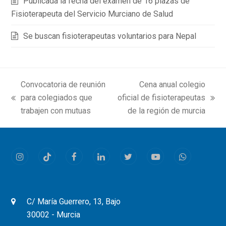
Publicada la fecha del examen de 16 plazas de
Fisioterapeuta del Servicio Murciano de Salud
Se buscan fisioterapeutas voluntarios para Nepal
Convocatoria de reunión
Cena anual colegio
para colegiados que
oficial de fisioterapeutas
previous
next
trabajen con mutuas
de la región de murcia
post:
post:
Instagram
Tiktok
Facebook
LinkedIn
Twitter
Youtube
Whatsapp
C/ María Guerrero, 13, Bajo
30002 - Murcia