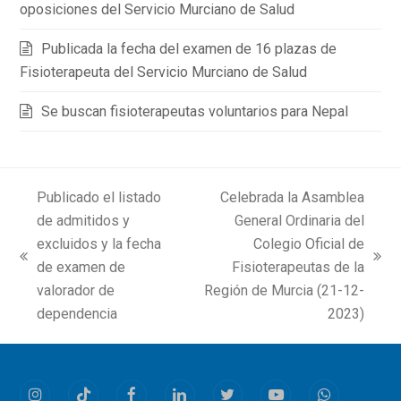
oposiciones del Servicio Murciano de Salud
Publicada la fecha del examen de 16 plazas de
Fisioterapeuta del Servicio Murciano de Salud
Se buscan fisioterapeutas voluntarios para Nepal
Publicado el listado
Celebrada la Asamblea
de admitidos y
General Ordinaria del
excluidos y la fecha
Colegio Oficial de
previous
next
de examen de
Fisioterapeutas de la
post:
post:
valorador de
Región de Murcia (21-12-
dependencia
2023)
Instagram
Tiktok
Facebook
LinkedIn
Twitter
Youtube
Whatsapp