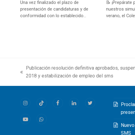
Una vez finalizado el plazo de
📝 ¡Prepárate 
presentación de candidaturas y de
nuestros simu
conformidad con lo establecido…
verano, el Cole
Publicación resolución definitiva aprobados, susp
previous
2018 y estabilización de empleo del sms
post:
Procla
Instagram
Tiktok
Facebook
LinkedIn
Twitter
prese
Youtube
Whatsapp
Nuevo
SMS