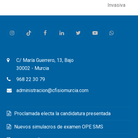
post:
post:
Invasiva
Instagram
Tiktok
Facebook
LinkedIn
Twitter
Youtube
Whatsapp
C/ María Guerrero, 13, Bajo
30002 - Murcia
968 22 30 79
administracion@cfisiomurcia.com
Proclamada electa la candidatura presentada
Nuevos simulacros de examen OPE SMS