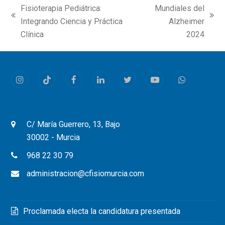
Fisioterapia Pediátrica:
Mundiales del
previous
next
Integrando Ciencia y Práctica
Alzheimer
post:
post:
Clínica
2024
Instagram
Tiktok
Facebook
LinkedIn
Twitter
Youtube
Whatsapp
C/ María Guerrero, 13, Bajo
30002 - Murcia
968 22 30 79
administracion@cfisiomurcia.com
Proclamada electa la candidatura presentada