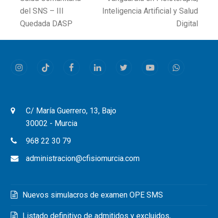
post:
post:
del SNS – III
Inteligencia Artificial y Salud
Quedada DASP
Digital
Instagram
Tiktok
Facebook
LinkedIn
Twitter
Youtube
Whatsapp
C/ María Guerrero, 13, Bajo
30002 - Murcia
968 22 30 79
administracion@cfisiomurcia.com
Nuevos simulacros de examen OPE SMS
Listado definitivo de admitidos y excluidos,