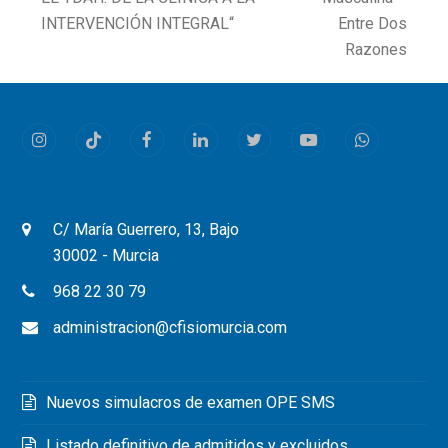
post:
post:
INTERVENCIÓN INTEGRAL“
Entre Dos
Razones
Instagram
Tiktok
Facebook
LinkedIn
Twitter
Youtube
Whatsapp
C/ María Guerrero, 13, Bajo
30002 - Murcia
968 22 30 79
administracion@cfisiomurcia.com
Nuevos simulacros de examen OPE SMS
Listado definitivo de admitidos y excluidos,