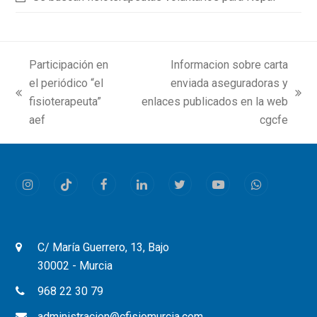
Participación en
Informacion sobre carta
el periódico “el
enviada aseguradoras y
previous
next
fisioterapeuta”
enlaces publicados en la web
post:
post:
aef
cgcfe
Instagram
Tiktok
Facebook
LinkedIn
Twitter
Youtube
Whatsapp
C/ María Guerrero, 13, Bajo
30002 - Murcia
968 22 30 79
administracion@cfisiomurcia.com