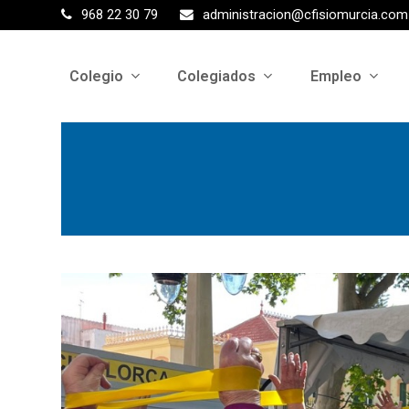
968 22 30 79
administracion@cfisiomurcia.com
Colegio
Colegiados
Empleo