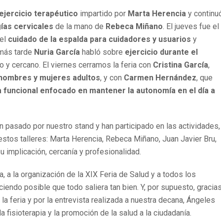
 ejercicio terapéutico
impartido por
Marta Herencia
y continu
ías cervicales
de la mano de
Rebeca Miñano
. El jueves fue el
 el
cuidado de la espalda para cuidadores y usuarios
y
 más tarde
Nuria García
habló sobre
ejercicio durante el
vo y cercano. El viernes cerramos la feria con
Cristina García
,
 hombres y mujeres adultos
, y con
Carmen Hernández
, que
 funcional enfocado en mantener la autonomía en el día a
 pasado por nuestro stand y han participado en las actividades,
estos talleres: Marta Herencia, Rebeca Miñano, Juan Javier Bru,
u implicación, cercanía y profesionalidad.
a la organización de la XIX Feria de Salud y a todos los
endo posible que todo saliera tan bien. Y, por supuesto, gracia
la feria y por la entrevista realizada a nuestra decana, Ángeles
fisioterapia y la promoción de la salud a la ciudadanía.