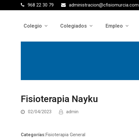
968 22 30 79
administracion@cfisiomurcia.com
Colegio
Colegiados
Empleo
Fisioterapia Nayku
02/04/2023
admin
Categorías:
Fisioterapia General