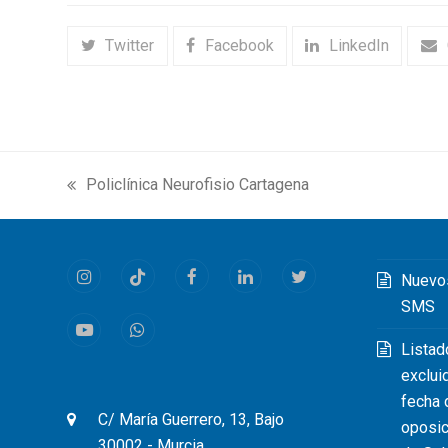
Twitter
Facebook
LinkedIn
Policlínica Neurofisio Cartagena
previous
post:
Nuevo
Instagram
Tiktok
Facebook
LinkedIn
Twitter
SMS
Youtube
Whatsapp
Listad
exclui
fecha 
C/ María Guerrero, 13, Bajo
oposic
30002 - Murcia