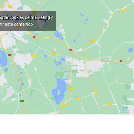
ción en el mapa
eptar cookies de marketing y
tir este contenido