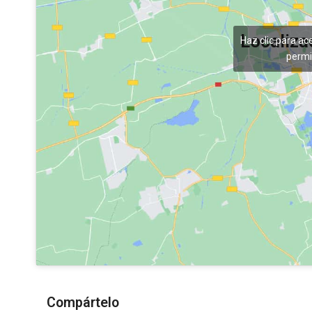
Localiza
Haz clic para ac
permi
Compártelo