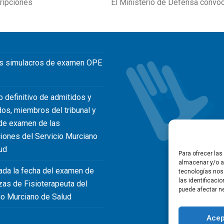
cripciones
El Ministerio de Defensa convoc
next
post:
s simulacros de examen OPE
o definitivo de admitidos y
dos, miembros del tribunal y
de examen de las
iones del Servicio Murciano
ud
Para ofrecer la
almacenar y/o ac
ada la fecha del examen de
tecnologías nos
las identificaci
zas de Fisioterapeuta del
puede afectar ne
io Murciano de Salud
Acep