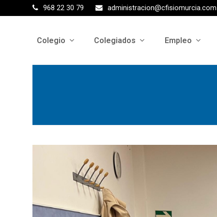
968 22 30 79
administracion@cfisiomurcia.com
Colegio
Colegiados
Empleo