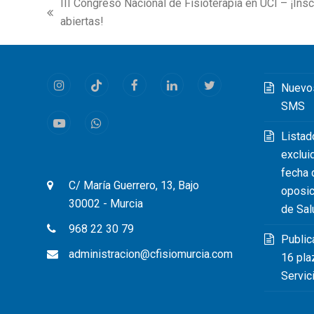
III Congreso Nacional de Fisioterapia en UCI – ¡Ins
previous
abiertas!
post:
Nuevo
Instagram
Tiktok
Facebook
LinkedIn
Twitter
SMS
Youtube
Whatsapp
Listad
exclui
fecha 
C/ María Guerrero, 13, Bajo
oposic
30002 - Murcia
de Sal
968 22 30 79
Public
administracion@cfisiomurcia.com
16 pla
Servic